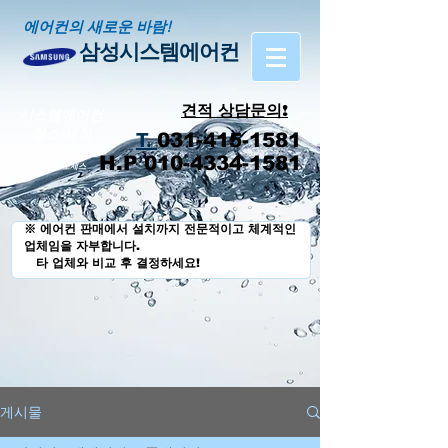
에어컨의 새로운 바람!
삼성시스템에어컨
견적 상담문의!
시스템에어컨
​청소/세척
T.
031-415-1581
16 단계의 분해
H.P 010-4334-1581
세척 프로세스
※ 에어컨 판매에서 설치까지 전문적이고 체계적인
업체임을 자부합니다.
타 업체와 비교 후 결정하세요!
게시물