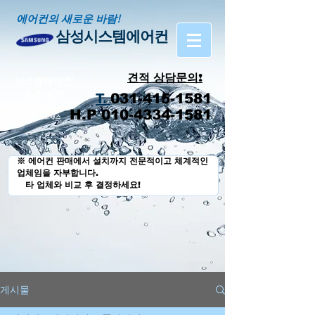
에어컨의 새로운 바람!
삼성시스템에어컨
견적 상담문의!
시스템에어컨
​청소/세척
T.
031-415-1581
16 단계의 분해
H.P 010-4334-1581
세척 프로세스
※ 에어컨 판매에서 설치까지 전문적이고 체계적인
업체임을 자부합니다.
타 업체와 비교 후 결정하세요!
게시물